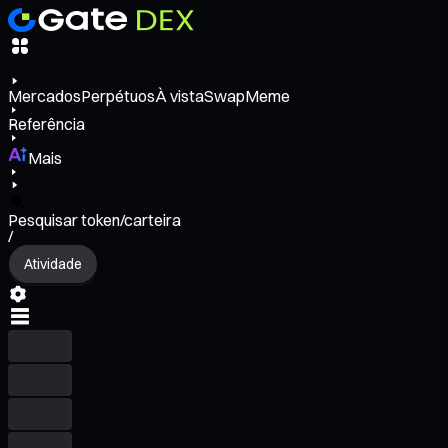
Mercados
Perpétuos
À vista
Swap
Meme
Referência
Mais
Pesquisar token/carteira
/
Atividade