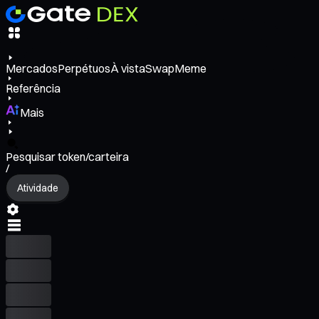
Mercados
Perpétuos
À vista
Swap
Meme
Referência
Mais
Pesquisar token/carteira
/
Atividade