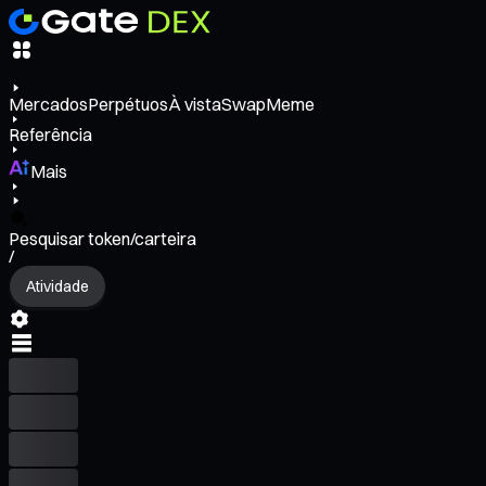
Mercados
Perpétuos
À vista
Swap
Meme
Referência
Mais
Pesquisar token/carteira
/
Atividade