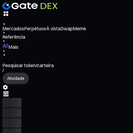
Mercados
Perpétuos
À vista
Swap
Meme
Referência
Mais
Pesquisar token/carteira
/
Atividade