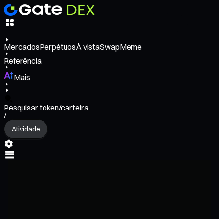
Mercados
Perpétuos
À vista
Swap
Meme
Referência
Mais
Pesquisar token/carteira
/
Atividade