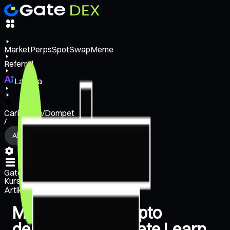
Market
Perps
Spot
Swap
Meme
Referral
Lainnya
Cari Token/Dompet
/
Aktivitas
Gate Learn
Kursus
Artikel
Menjadi Pakar Kripto
dengan Kursus Gate Learn