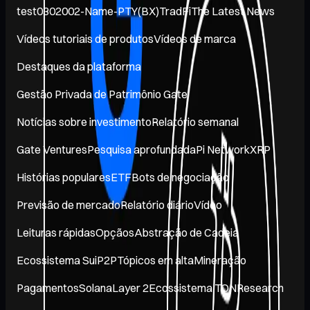
test0302002-Name-PTY(BX)
TradFi
The Latest News
Vídeos tutoriais de produtos
Vídeos de marca
Destaques da plataforma
Gestão Privada de Patrimônio Gate
Notícias sobre investimento
Relatório semanal
Gate Ventures
Pesquisa aprofundada
Pi Network
XRP
Histórias populares
ETF
Bots de negociação
Previsão de mercado
Relatório diário
Vídeo
Leituras rápidas
Opçãos
Abstração de Cadeia
Ecossistema Sui
P2P
Tópicos em alta
Mineração
Pagamentos
Solana
Layer 2
Ecossistema TON
Research