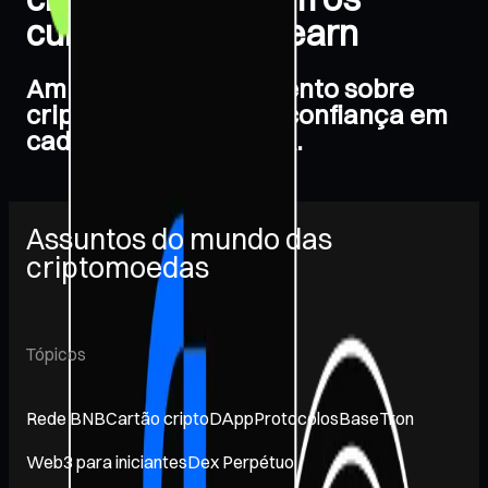
cursos do Gate Learn
Amplie seu conhecimento sobre
cripto e negocie com confiança em
cada etapa da jornada.
Assuntos do mundo das
criptomoedas
Tópicos
Rede BNB
Cartão cripto
DApp
Protocolos
Base
Tron
Web3 para iniciantes
Dex Perpétuo