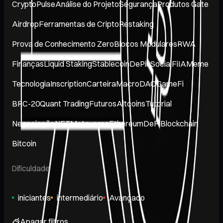
CryptoPulse
Análise do Projeto
Segurança
Produtos Gate
Airdrop
Ferramentas de Cripto
Restaking
Prova de Conhecimento Zero
Blocos Modulares
RWA
Finanças
Liquid Staking
Stablecoin
DePin
SocialFi
IA
Meme
Tecnologia
Inscription
Carteira
Macro
DAO
GameFi
BRC-20
Quant Trading
Futuros
Altcoins
Tutorial
Negociação
NFT
Metaverso
Ethereum
DeFi
Blockchain
Bitcoin
Dificuldade
iniciantes
intermediário
Avançado
Apagar filtros