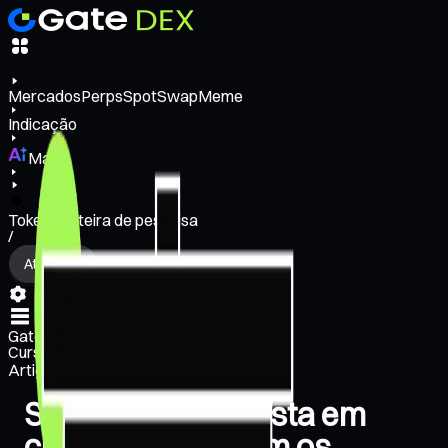
Mercados
Perps
Spot
Swap
Meme
Indicação
Mais
Token/carteira de pesquisa
/
Atividade
Gate Learn
Cursos
Artigos
Seja um especialista em
criptomoedas com os