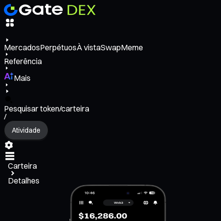
Mercados
Perpétuos
À vista
Swap
Meme
Referência
Mais
Pesquisar token/carteira
/
Atividade
Carteira
Detalhes