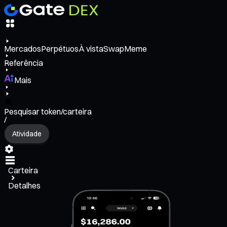
Mercados
Perpétuos
À vista
Swap
Meme
Referência
Mais
Pesquisar token/carteira
/
Atividade
Carteira
Detalhes